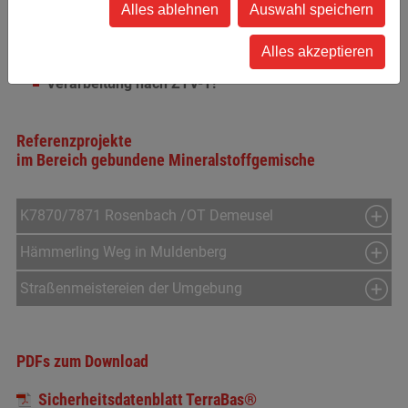
Alles ablehnen
Auswahl speichern
zeitnah erfolgen
Material darf während des Transportes nicht
Alles akzeptieren
austrocknen
Verarbeitung nach ZTV-T!
Referenzprojekte
im Bereich gebundene Mineralstoffgemische
K7870/7871 Rosenbach /OT Demeusel
Hämmerling Weg in Muldenberg
Straßenmeistereien der Umgebung
PDFs zum Download
Sicherheitsdatenblatt TerraBas®