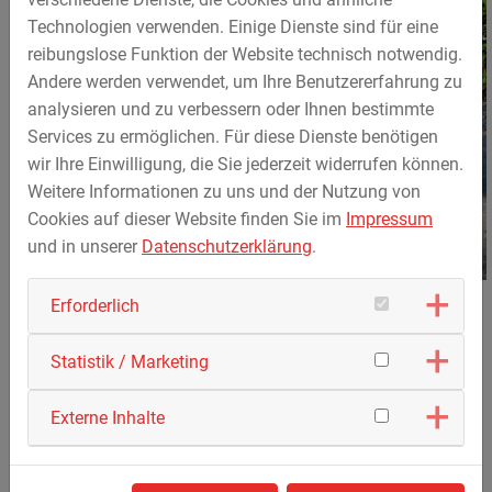
Technologien verwenden. Einige Dienste sind für eine
reibungslose Funktion der Website technisch notwendig.
Andere werden verwendet, um Ihre Benutzererfahrung zu
analysieren und zu verbessern oder Ihnen bestimmte
Services zu ermöglichen. Für diese Dienste benötigen
wir Ihre Einwilligung, die Sie jederzeit widerrufen können.
Weitere Informationen zu uns und der Nutzung von
Cookies auf dieser Website finden Sie im
Impressum
und in unserer
Datenschutzerklärung
.
Erforderlich
Verarbeitung / Lieferung von hydraulisch gebundenen
Statistik / Marketing
Mineralstoffgemischen:
Externe Inhalte
Abholung mit LKW oder auch von Kleinmengen
Lieferung frei Bau
Verarbeitung – Einbau und Verdichtung – muss