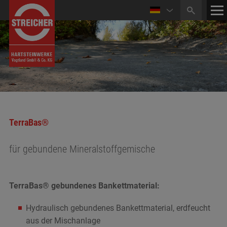
HOME
KONTAKT
MEDIATHEK
NEWS
ÖFFNUNGSZEITEN
TerraBas®
für gebundene Mineralstoffgemische
TerraBas® gebundenes Bankettmaterial:
Hydraulisch gebundenes Bankettmaterial, erdfeucht
aus der Mischanlage