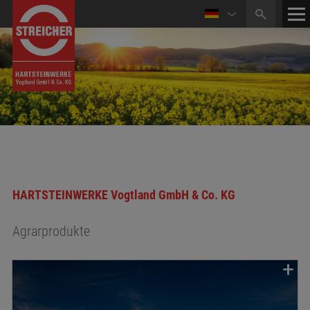
HOME
KONTAKT
MEDIATHEK
NEWS
ÖFFNUNGSZEITEN
HARTSTEINWERKE Vogtland GmbH & Co. KG
Agrarprodukte