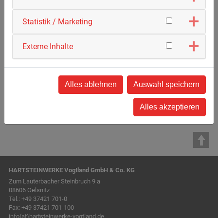
Statistik / Marketing
Externe Inhalte
Zeitungsanzeige zum Urgesteinsmehl
Alles ablehnen
Auswahl speichern
Alles akzeptieren
HARTSTEINWERKE Vogtland GmbH & Co. KG
Zum Lauterbacher Steinbruch 9 a
08606 Oelsnitz
Tel.:
+49 37421 701-0
Fax: +49 37421 701-100
info(at)hartsteinwerke-vogtland.de