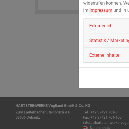
widerrufen können. We
im
Impressum
und in 
Erforderlich
Statistik / Marketin
Externe Inhalte
HARTSTEINWERKE Vogtland GmbH & Co. KG
Zum Lauterbacher Steinbruch 9 a
Tel.:
+49 37421 701-0
08606 Oelsnitz
Fax: +49 37421 701-100
info(at)hartsteinwerke-vogt
Datenschutz