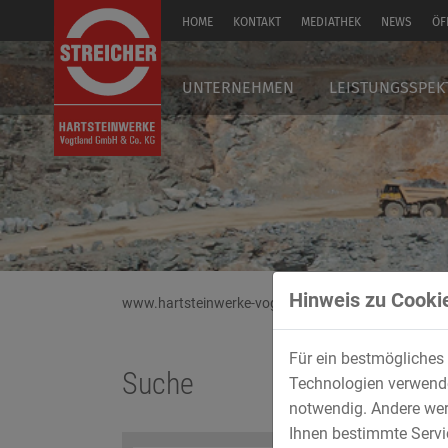
HOME
KONTAKT
MEDIATHEK
NEWS
ÖF
EN
UNTERNEHMEN
LEISTUNGSSPE
Hinweis zu Cookie
www.hartsteinwerke-vogtland.de
Für ein bestmögliches 
Suche
Technologien verwenden
notwendig. Andere wer
Ihnen bestimmte Servic